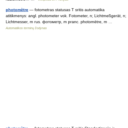
photomètre
— fotometras statusas T sritis automatika
atitikmenys: angl. photometer vok. Fotometer, n; Lichtmeßgerät, n;
Lichtmesser, m rus. фотометр, m pranc. photomètre, m …
Automatikos terminų žodynas