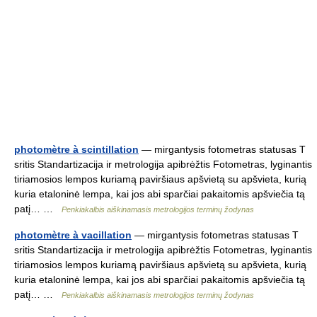
photomètre à scintillation
— mirgantysis fotometras statusas T
sritis Standartizacija ir metrologija apibrėžtis Fotometras, lyginantis
tiriamosios lempos kuriamą paviršiaus apšvietą su apšvieta, kurią
kuria etaloninė lempa, kai jos abi sparčiai pakaitomis apšviečia tą
patį… …
Penkiakalbis aiškinamasis metrologijos terminų žodynas
photomètre à vacillation
— mirgantysis fotometras statusas T
sritis Standartizacija ir metrologija apibrėžtis Fotometras, lyginantis
tiriamosios lempos kuriamą paviršiaus apšvietą su apšvieta, kurią
kuria etaloninė lempa, kai jos abi sparčiai pakaitomis apšviečia tą
patį… …
Penkiakalbis aiškinamasis metrologijos terminų žodynas