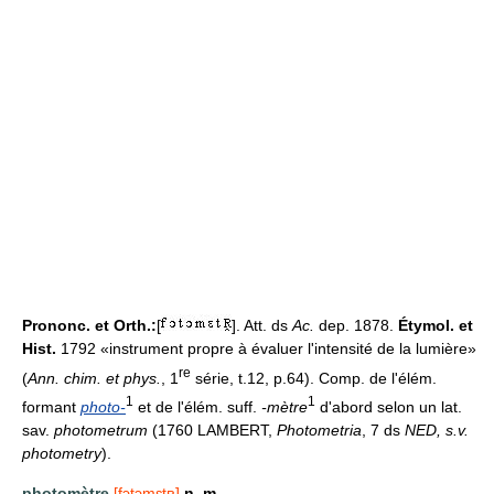
Prononc. et Orth.:
[
]. Att. ds
Ac.
dep. 1878.
Étymol. et
Hist.
1792 «instrument propre à évaluer l'intensité de la lumière»
re
(
Ann. chim. et phys.
, 1
série, t.12, p.64). Comp. de l'élém.
1
1
formant
photo-
et de l'élém. suff.
-mètre
d'abord selon un lat.
sav.
photometrum
(1760 LAMBERT,
Photometria
, 7 ds
NED, s.v.
photometry
).
photomètre
[fɔtɔmɛtʀ]
n. m.