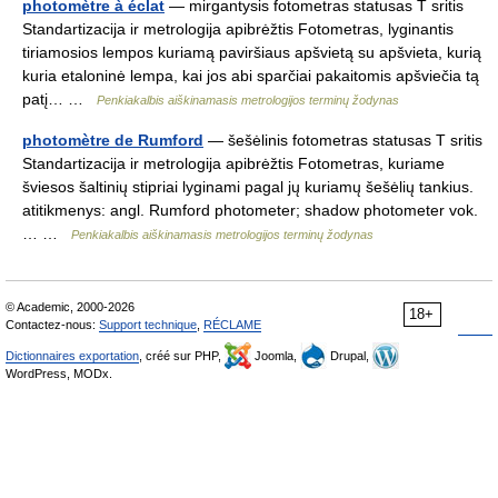
photomètre à éclat
— mirgantysis fotometras statusas T sritis
Standartizacija ir metrologija apibrėžtis Fotometras, lyginantis
tiriamosios lempos kuriamą paviršiaus apšvietą su apšvieta, kurią
kuria etaloninė lempa, kai jos abi sparčiai pakaitomis apšviečia tą
patį… …
Penkiakalbis aiškinamasis metrologijos terminų žodynas
photomètre de Rumford
— šešėlinis fotometras statusas T sritis
Standartizacija ir metrologija apibrėžtis Fotometras, kuriame
šviesos šaltinių stipriai lyginami pagal jų kuriamų šešėlių tankius.
atitikmenys: angl. Rumford photometer; shadow photometer vok.
… …
Penkiakalbis aiškinamasis metrologijos terminų žodynas
© Academic, 2000-2026
18+
Contactez-nous:
Support technique
,
RÉCLAME
Dictionnaires exportation
, créé sur PHP,
Joomla,
Drupal,
WordPress, MODx.