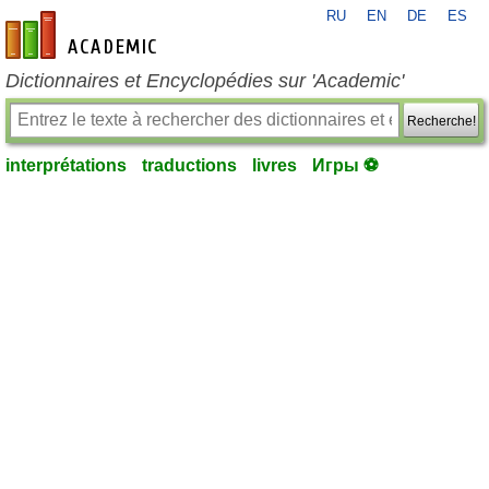
RU
EN
DE
ES
fr-academic.com
Dictionnaires et Encyclopédies sur 'Academic'
Recherche!
interprétations
traductions
livres
Игры ⚽