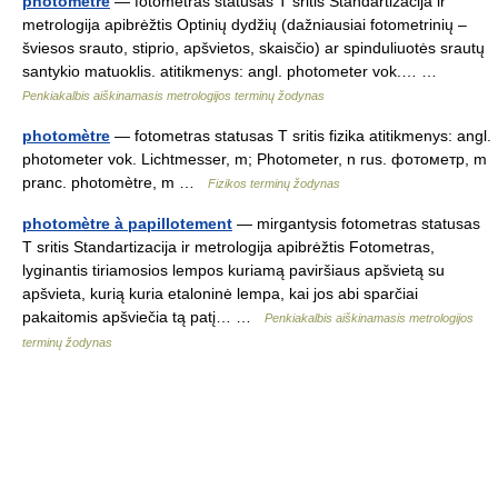
photomètre
— fotometras statusas T sritis Standartizacija ir
metrologija apibrėžtis Optinių dydžių (dažniausiai fotometrinių –
šviesos srauto, stiprio, apšvietos, skaisčio) ar spinduliuotės srautų
santykio matuoklis. atitikmenys: angl. photometer vok.… …
Penkiakalbis aiškinamasis metrologijos terminų žodynas
photomètre
— fotometras statusas T sritis fizika atitikmenys: angl.
photometer vok. Lichtmesser, m; Photometer, n rus. фотометр, m
pranc. photomètre, m …
Fizikos terminų žodynas
photomètre à papillotement
— mirgantysis fotometras statusas
T sritis Standartizacija ir metrologija apibrėžtis Fotometras,
lyginantis tiriamosios lempos kuriamą paviršiaus apšvietą su
apšvieta, kurią kuria etaloninė lempa, kai jos abi sparčiai
pakaitomis apšviečia tą patį… …
Penkiakalbis aiškinamasis metrologijos
terminų žodynas